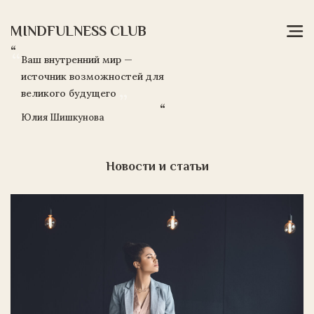
MINDFULNESS CLUB
“
Ваш внутренний мир —
источник возможностей для
великого будущего
Главная
“
Юлия Шишкунова
Об
авторе
Новости и статьи
Тренинги
и
Курсы
Программа
MDS
Контакты
Блог