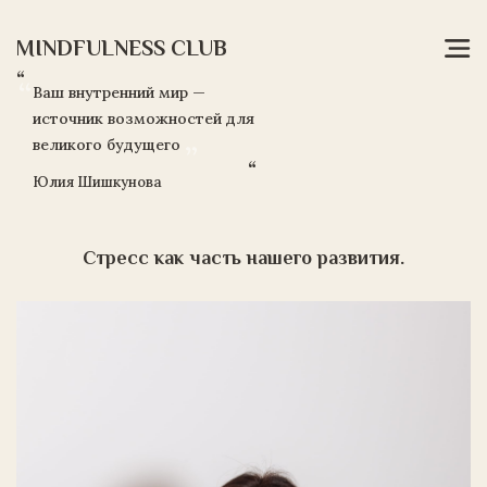
MINDFULNESS CLUB
“
Ваш внутренний мир —
источник возможностей для
великого будущего
Главная
“
Юлия Шишкунова
Об
авторе
Стресс как часть нашего развития.
Тренинги
и
Курсы
Программа
MDS
Контакты
Блог